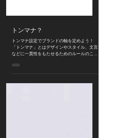
トンマナ？
トンマナ設定でブランドの軸を定めよう！
「トンマナ」とはデザインやスタイル、文言
などに一貫性をもたせるためのルールのこと
です。 ・トーン（tone）：色合い、色調、
調子 ・マナー（manner）：作風、様式、し
きたり 元は広告・出版業界の用語ですが、
近年では企業のブランド戦...