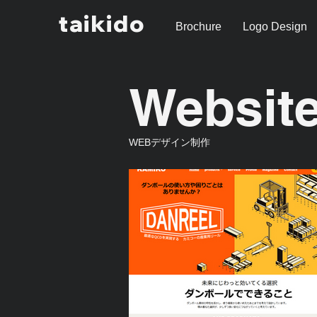
taikido
Brochure
Logo Design
Websit
WEBデザイン制作