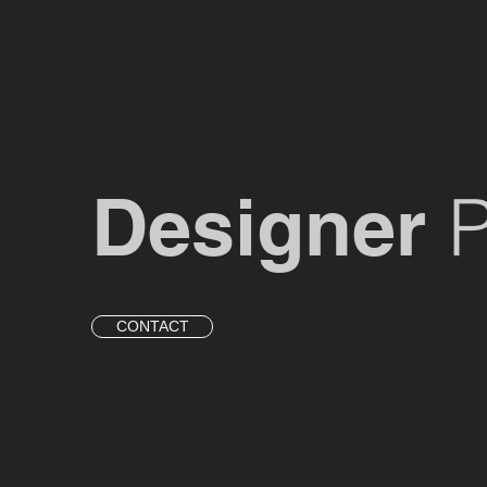
P
Designer
HOME
｜
パンフレット
寺院｜WEBデザイン
｜
ロゴデザイン
｜
記念誌・作品集
CONTACT