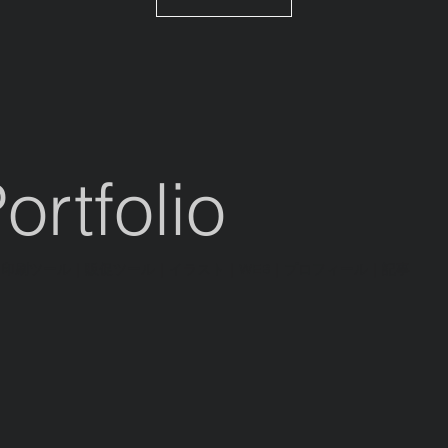
ortfolio
｜
印刷ツール
コーチング｜WEBデザイン
｜
販促ツール
｜
イラスト
｜
WEB
｜
プロフィール
｜
記事
コンサ