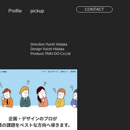
CONTACT
Profile
pickup
Direction:Yuichi Hidaka
Design:Yuichi Hidaka
Produce:TAIKI-DO Co;Ltd