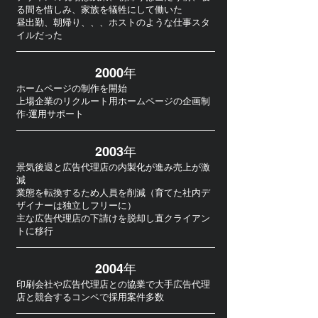
る間を惜しみ、家族を犠牲にして働いた
昼出勤、朝帰り、、、ホストのような仕事スタ
イルだった
2000年
ホームページの制作を開始
上場企業のリクルート用ホームページの企画制
作·運用サポート
2003年
景気後退と広告代理店の内製化が進み売上が激
減
業態を転換するため人員を削減（育てた社内デ
ザイナーは独立しフリーに）
主な広告代理店の下請けを脱却し直クライアン
トに移行
2004年
印刷会社や広告代理店との協業で大手広告代理
店と競合するコンペで採用案件多数