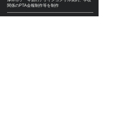
関係のPTA会報制作等を制作
2018年
デザインコンサルティング・ディレクション主
導の業務に移行
既存クライアント以外に名刺やステッカー印
刷、看板関連など地元の依頼にも対応
2019年
コロナ禍のタイミングでLP・WEBの低料金制作
に特化した
homepagePRO.com
のサイトを制作
(WIX認定パートナー）
2023年
今までの制作実績をまとめたdesigner Portfolio
を制作
2024年
株式会社多生堂(新宿区）デザイン室にて主に
WEB制作、印刷デザイン関連の業務を開始