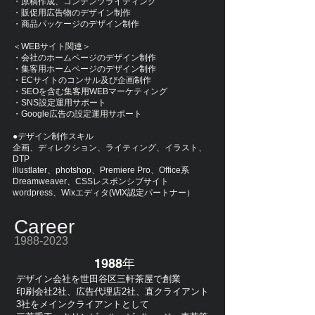
・原稿作成、コンテンツライティング
・販促用広告物の
デザイン制作
・商品パッケージの
デザイン制作
＜WEBサイト関連＞
・会社のホームページのデザイン制作
・集客用ホームページのデザイン制作
・ECサイトのコンサル及び企画制作
・SEOを含む集客用WEBマーケティング
・SNS設定運用サポート
・Google広告の設定運用サポート
●デザイン制作スキル
企画、ディレクション、ライティング、イラスト、
DTP
illustlater、photshop、Premiere Pro、Office系
Dreamweaver、CSSレスポンシブサイト
wordpress、Wixエディタ(WIX認定パートナー）
Career
1988-2023
​1988年
デザイン会社を世田谷区三軒茶屋で創業
印刷会社2社、広告代理店2社、直クライアント
3社をメインクライアントとして