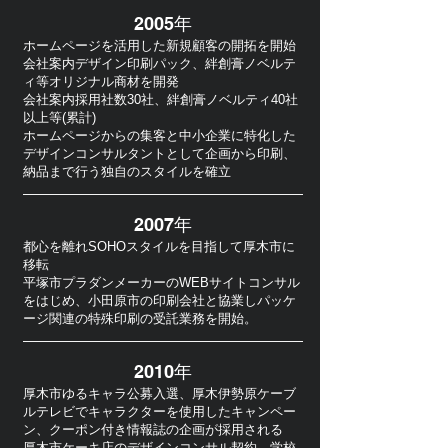
2005年
ホームページを活用した新規顧客の開拓を開始
会社案内デザイン印刷パック、絆創膏ノベルテ
ィ等オリジナル商材を開発
会社案内採用社数30社、絆創膏ノベルティ40社
以上等(累計)
ホームページからの集客と中小企業に特化した
デザインコンサルタントとして企画から印刷、
納品まで行う独自のスタイルを確立
2007年
都心を離れSOHOスタイルを目指して厚木市に
移転
平塚市プラダンメーカーのWEBサイトコンサル
をはじめ、小田原市の印刷会社と協業しパッケ
ージ関連の特殊印刷の受託業務を開始。
2010年
厚木市ゆるキャラ公募入選、厚木伊勢原ケーブ
ルテレビでキャラクターを使用したキャンペー
ン、クーポン付き情報誌の企画が採用される
厚木市ケーキ店のデザインコンサル契約、学校