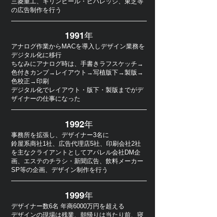
三菱重工、キリンビール・ビバレッジ、東芝等
の広告制作を行う
1991年
アナログ作業からMACを導入しデザイン業務を
デジタル化に移行
ちなみにアナログ時は、手書きラフスケッチ→
色付きカンプ→レイアウト→写植版下→製版→
色校正→印刷
​デジタル化でレイアウト・版下・製版までがデ
ザイナーの仕事になった
1992年
事務所を拡張し、デザイナー3名に
鈴屋系商社1社、広告代理店5社、印刷会社2社
を主なクライアントとしてアパレル会社DM企
画、エステのチラシ・新聞広告、飲料メーカー
SP等の企画、デザイン制作を行う
1999年
デザイナー数6名 年商6000万円を超える
デザインの現場は残業、朝帰りは当たり前、寝