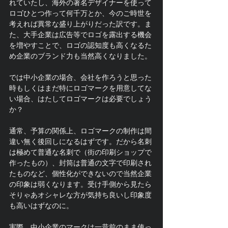
れていたし、海外の著名デザイナーを使って
ロゴひとつ作って何千万とか、今のご時世を
考えれば異常な盛り上がりだった訳です。ま
た、大手企業は広告等でロゴを露出する機会
を増やすことで、ロゴの認知度も高くなるた
め企業のブランド力も当然高くなりました。
では中小企業の場合、会社を作ろうと思った
時もしくはまだ特にロゴマークを用意してな
い場合、はたしてロゴマークは必要でしょう
か？
通常、予算の関係上、ロゴマークの制作は間
違い無く後回しになるはずです。だから名刺
は極めて普通な名刺で（街の印刷ショップで
作ったもの）、封筒は普通の文字で印刷され
たものなど、個性化ができないので当然企業
の印象は弱くなります。受け手側から見たら
そりゃあオシャレな方が気持ち良いし印象度
も高いはずなのに。
実際、中小企業のマークは一昔前のまま使っ